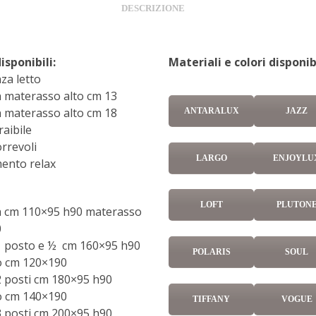
DESCRIZIONE
isponibili:
Materiali e colori disponibi
nza letto
n materasso alto cm 13
n materasso alto cm 18
ANTARALUX
JAZZ
raibile
orrevoli
LARGO
ENJOYLU
mento relax
LOFT
PLUTON
a cm 110×95 h90 materasso
0
1 posto e ½ cm 160×95 h90
POLARIS
SOUL
o cm 120×190
2 posti cm 180×95 h90
o cm 140×190
TIFFANY
VOGUE
3 posti cm 200×95 h90