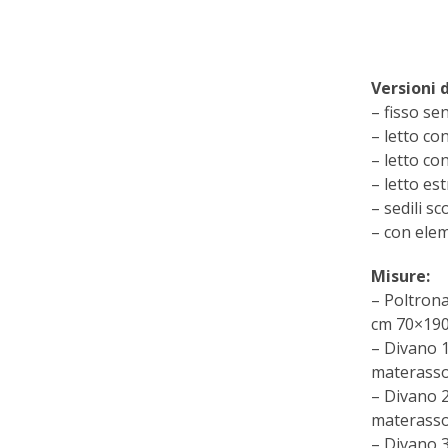
Versioni d
– fisso se
– letto co
– letto co
– letto est
– sedili sc
– con ele
Misure:
– Poltron
cm 70×19
– Divano 
materass
– Divano 
materass
– Divano 