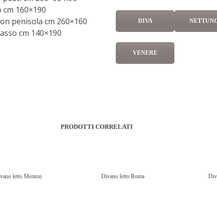
o cm 160×190
con penisola cm 260×160
DIVA
NETTUN
asso cm 140×190
VENERE
PRODOTTI CORRELATI
vano letto Menton
Divano letto Roma
Div