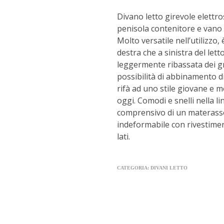
Divano letto girevole elettr
penisola contenitore e vano p
Molto versatile nell’utilizzo, 
destra che a sinistra del let
leggermente ribassata dei gr
possibilità di abbinamento di 
rifà ad uno stile giovane e m
oggi. Comodi e snelli nella lin
comprensivo di un materass
indeformabile con rivestime
lati.
CATEGORIA:
DIVANI LETTO