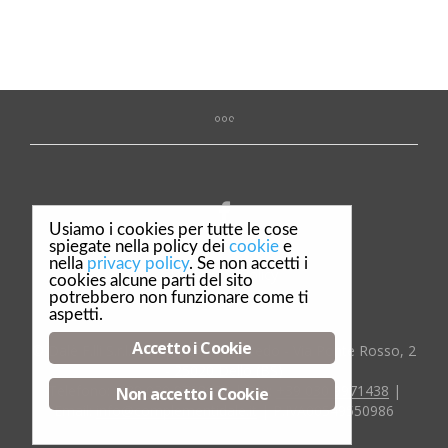
Usiamo i cookies per tutte le cose
spiegate nella policy dei
cookie
e
nella
privacy policy
. Se non accetti i
Privacy & Policy
cookies alcune parti del sito
potrebbero non funzionare come ti
Credits
aspetti.
Accetto i Cookie
© Dalè F.lli S.r.l. Complementi d'arredo - Via Ponte Rosso, 2
- 25020 Dello (BS)
Telefono:
:+39 030 9718029
| Fax:
+39 030 9971438
|
Non accetto i Cookie
Email:
info@complementidale.it
| P.IVA00549550986