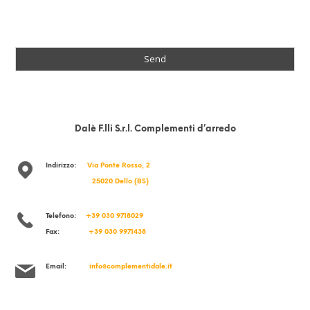
Send
Dalè F.lli S.r.l. Complementi d’arredo
Indirizzo:
Via Ponte Rosso, 2
25020 Dello (BS)
Telefono:
+39 030 9718029
Fax:
+39 030 9971438
Email:
info@complementidale.it