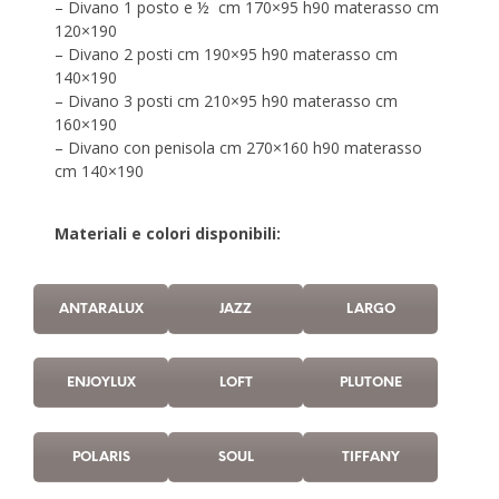
– Divano 1 posto e ½ cm 170×95 h90 materasso cm
120×190
– Divano 2 posti cm 190×95 h90 materasso cm
140×190
– Divano 3 posti cm 210×95 h90 materasso cm
160×190
– Divano con penisola cm 270×160 h90 materasso
cm 140×190
Materiali e colori disponibili:
ANTARALUX
JAZZ
LARGO
ENJOYLUX
LOFT
PLUTONE
POLARIS
SOUL
TIFFANY