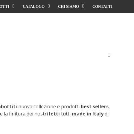
OTTI
CATALOGO
CHI SIAMO
CONTATTI
mbottiti
nuova collezione e prodotti
best sellers
,
 la finitura dei nostri
letti
tutti
made in Italy
di