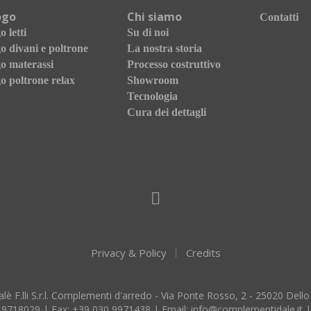
ogo
Chi siamo
Contatti
 letti
Su di noi
o divani e poltrone
La nostra storia
o materassi
Processo costruttivo
o poltrone relax
Showroom
Tecnologia
Cura dei dettagli
Privacy & Policy
Credits
lè F.lli S.r.l. Complementi d'arredo - Via Ponte Rosso, 2 - 25020 Dello
 9718029
| Fax:
+39 030 9971438
| Email:
info@complementidale.it
|