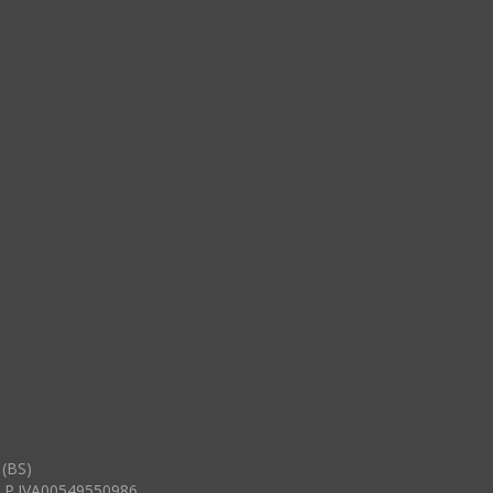
 (BS)
 P.IVA00549550986