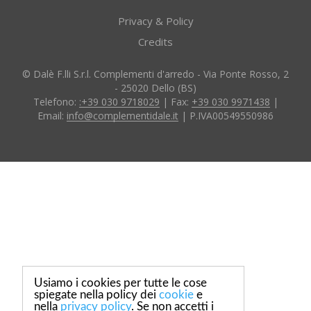
Privacy & Policy
Credits
© Dalè F.lli S.r.l. Complementi d'arredo - Via Ponte Rosso, 2
- 25020 Dello (BS)
Telefono:
:+39 030 9718029
| Fax:
+39 030 9971438
|
Email:
info@complementidale.it
| P.IVA00549550986
Usiamo i cookies per tutte le cose
spiegate nella policy dei
cookie
e
nella
privacy policy
. Se non accetti i