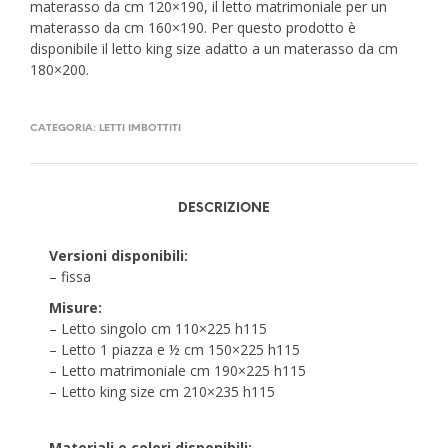
materasso da cm 120×190, il letto matrimoniale per un
materasso da cm 160×190. Per questo prodotto è
disponibile il letto king size adatto a un materasso da cm
180×200.
CATEGORIA:
LETTI IMBOTTITI
DESCRIZIONE
Versioni disponibili:
– fissa
Misure:
– Letto singolo cm 110×225 h115
– Letto 1 piazza e ½ cm 150×225 h115
– Letto matrimoniale cm 190×225 h115
– Letto king size cm 210×235 h115
Materiali e colori disponibili: