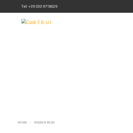
Tel: +39 030 9718029
HOME
/
PADDED BEDS