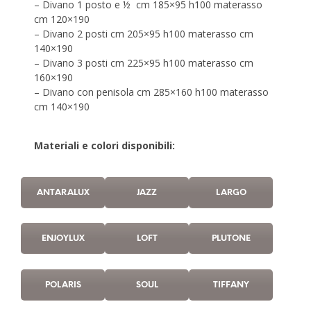
– Divano 1 posto e ½ cm 185×95 h100 materasso
cm 120×190
– Divano 2 posti cm 205×95 h100 materasso cm
140×190
– Divano 3 posti cm 225×95 h100 materasso cm
160×190
– Divano con penisola cm 285×160 h100 materasso
cm 140×190
Materiali e colori disponibili:
ANTARALUX
JAZZ
LARGO
ENJOYLUX
LOFT
PLUTONE
POLARIS
SOUL
TIFFANY