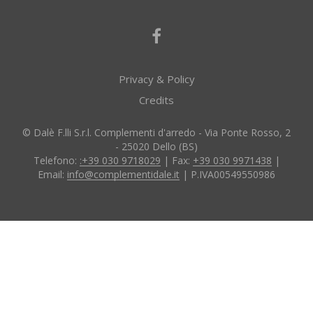
Privacy & Policy
Credits
© Dalè F.lli S.r.l. Complementi d'arredo - Via Ponte Rosso, 2
- 25020 Dello (BS)
Telefono:
:+39 030 9718029
| Fax:
+39 030 9971438
|
Email:
info@complementidale.it
| P.IVA00549550986