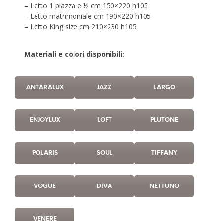
– Letto 1 piazza e ½ cm 150×220 h105
– Letto matrimoniale cm 190×220 h105
– Letto King size cm 210×230 h105
Materiali e colori disponibili:
ANTARALUX
JAZZ
LARGO
ENJOYLUX
LOFT
PLUTONE
POLARIS
SOUL
TIFFANY
VOGUE
DIVA
NETTUNO
VENERE