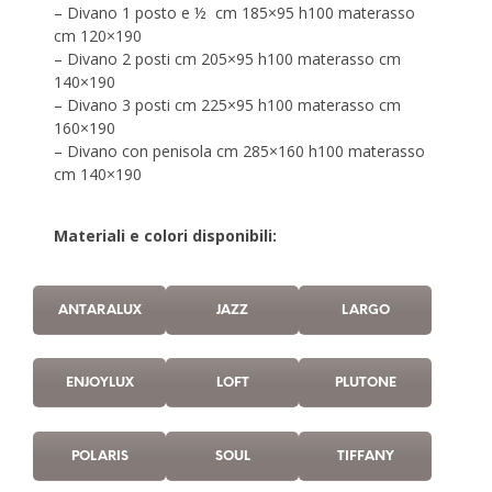
– Divano 1 posto e ½ cm 185×95 h100 materasso
cm 120×190
– Divano 2 posti cm 205×95 h100 materasso cm
140×190
– Divano 3 posti cm 225×95 h100 materasso cm
160×190
– Divano con penisola cm 285×160 h100 materasso
cm 140×190
Materiali e colori disponibili:
ANTARALUX
JAZZ
LARGO
ENJOYLUX
LOFT
PLUTONE
POLARIS
SOUL
TIFFANY