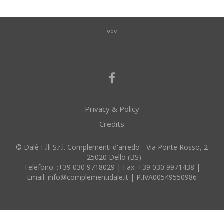
Privacy & Policy
Credits
© Dalè F.lli S.r.l. Complementi d'arredo - Via Ponte Rosso, 2
- 25020 Dello (BS)
Telefono:
:+39 030 9718029
| Fax:
+39 030 9971438
|
Email:
info@complementidale.it
| P.IVA00549550986