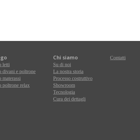
ogo
Chi siamo
Contatti
 letti
Su di noi
 divani e poltrone
La nostra storia
 materassi
Processo costruttivo
 poltrone relax
Showroom
Tecnologia
Cura dei dettagli