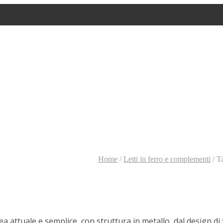
Home
/
Letti in ferro e complementi
/
Ta
ea attuale e semplice, con struttura in metallo, dal design di