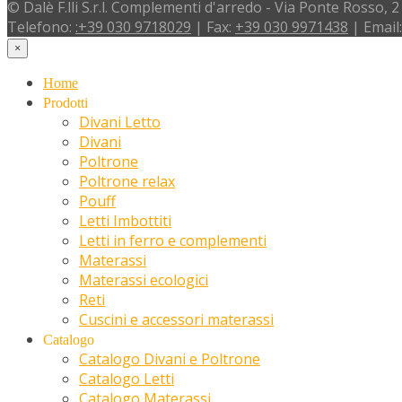
© Dalè F.lli S.r.l. Complementi d'arredo - Via Ponte Rosso, 2
Telefono:
:+39 030 9718029
| Fax:
+39 030 9971438
| Email
×
Home
Prodotti
Divani Letto
Divani
Poltrone
Poltrone relax
Pouff
Letti Imbottiti
Letti in ferro e complementi
Materassi
Materassi ecologici
Reti
Cuscini e accessori materassi
Catalogo
Catalogo Divani e Poltrone
Catalogo Letti
Catalogo Materassi