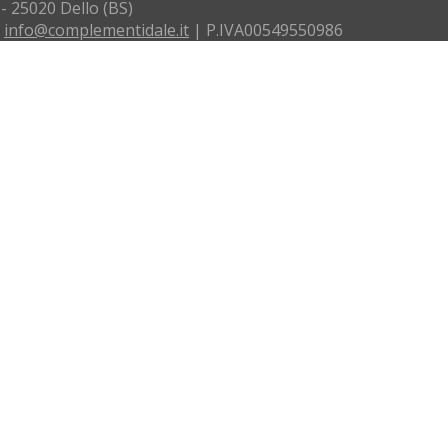
 - 25020 Dello (BS)
:
info@complementidale.it
| P.IVA00549550986