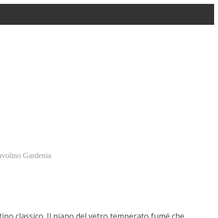
volino Gardenia
 tipo classico. Il piano del vetro temperato fumé che