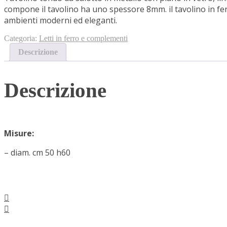
Chi siamo
compone il tavolino ha uno spessore 8mm. il tavolino in ferr
Su di Noi
ambienti moderni ed eleganti.
La nostra storia
Processo costruttivo
Categoria:
Letti in ferro e complementi
Showroom
Descrizione
Tecnologia
Cura dei dettagli
Contatti
Descrizione
Misure:
– diam. cm 50 h60