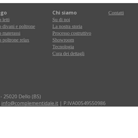
ogo
Chi siamo
Contatti
 letti
Su di noi
 divani e poltrone
La nostra storia
 materassi
Processo costruttivo
 poltrone relax
Showroom
Tecnologia
Cura dei dettagli
 - 25020 Dello (BS)
:
info@complementidale.it
| P.IVA00549550986