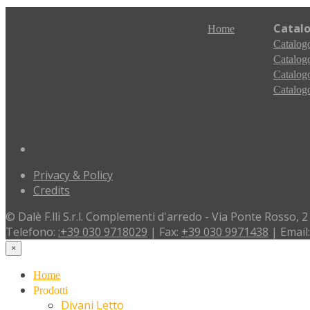
Catal
Home
Catalogo
Catalogo
Catalogo
Catalogo
Privacy & Policy
Credits
© Dalè F.lli S.r.l. Complementi d'arredo - Via Ponte Rosso, 2
Telefono:
:+39 030 9718029
| Fax:
+39 030 9971438
| Email
×
Home
Prodotti
Divani Letto