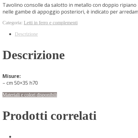
Chi siamo
Tavolino consolle da salotto in metallo con doppio ripiano
Su di Noi
nelle gambe di appoggio posteriori, è indicato per arredamen
La nostra storia
Processo costruttivo
Categoria:
Letti in ferro e complementi
Showroom
Descrizione
Tecnologia
Cura dei dettagli
Contatti
Descrizione
Misure:
– cm 50×35 h70
Materiali e colori disponibili
Prodotti correlati