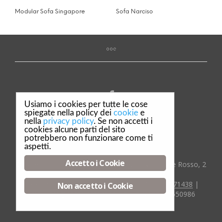
Modular Sofa Singapore
Sofa Narciso
Usiamo i cookies per tutte le cose
spiegate nella policy dei
cookie
e
nella
privacy policy
. Se non accetti i
Privacy & Policy
cookies alcune parti del sito
potrebbero non funzionare come ti
Credits
aspetti.
Accetto i Cookie
© Dalè F.lli S.r.l. Complementi d'arredo - Via Ponte Rosso, 2
- 25020 Dello (BS)
Telefono:
:+39 030 9718029
| Fax:
+39 030 9971438
|
Non accetto i Cookie
Email:
info@complementidale.it
| P.IVA00549550986