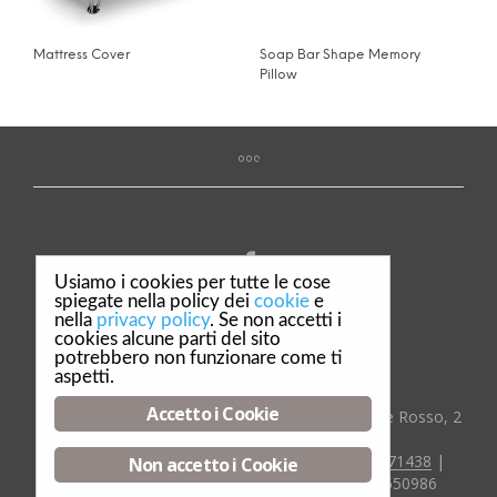
Mattress Cover
Soap Bar Shape Memory
Pillow
Usiamo i cookies per tutte le cose
spiegate nella policy dei
cookie
e
nella
privacy policy
. Se non accetti i
Privacy & Policy
cookies alcune parti del sito
potrebbero non funzionare come ti
Credits
aspetti.
Accetto i Cookie
© Dalè F.lli S.r.l. Complementi d'arredo - Via Ponte Rosso, 2
- 25020 Dello (BS)
Telefono:
:+39 030 9718029
| Fax:
+39 030 9971438
|
Non accetto i Cookie
Email:
info@complementidale.it
| P.IVA00549550986