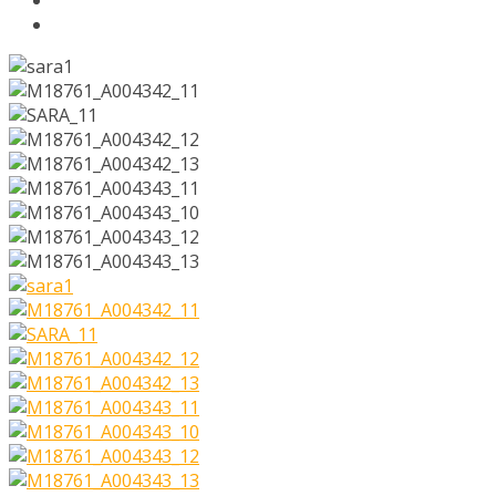
Chi siamo
Su di Noi
La nostra storia
Processo costruttivo
Showroom
Tecnologia
Cura dei dettagli
Contatti