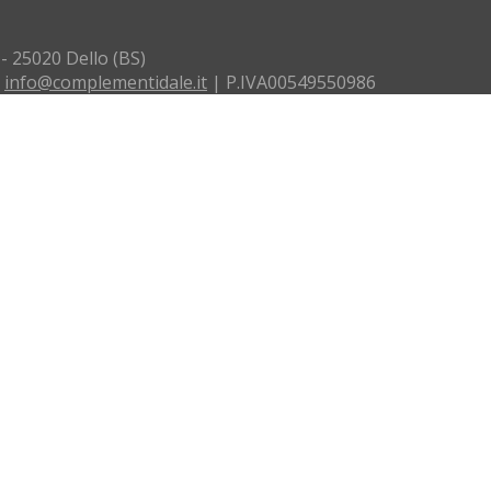
 - 25020 Dello (BS)
:
info@complementidale.it
| P.IVA00549550986