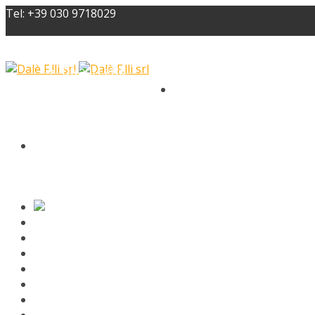
Tel: +39 030 9718029
Home
Prodotti
Divani Letto
Divani
Poltrone
Poltrone relax
Pouff
Letti Imbottiti
Letti in ferro e complementi
Materassi
Materassi ecologici
Reti
Cuscini e accessori materassi
Catalogo
Catalogo Divani e Poltrone
Catalogo Letti
Catalogo Materassi
Catalogo Poltrone Relax