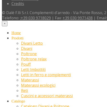
Credits
© Dalè F.lli S.r.l. Complementi d'arredo - Via Ponte Rosso, 2
Telefono:
:+39 030 9718029
| Fax:
+39 030 9971438
| Email
×
Home
Prodotti
Divani Letto
Divani
Poltrone
Poltrone relax
Pouff
Letti Imbottiti
Letti in ferro e complementi
Materassi
Materassi ecologici
Reti
Cuscini e accessori materassi
Catalogo
Catalogo Divani e Poltrone