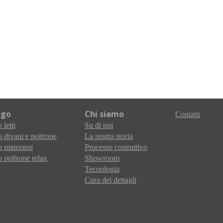
ogo
Chi siamo
Contatti
 letti
Su di noi
 divani e poltrone
La nostra storia
 materassi
Processo costruttivo
 poltrone relax
Showroom
Tecnologia
Cura dei dettagli