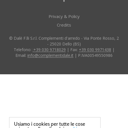
Privacy & Policy
Credits
© Dalè F.lli S.r.l. Complementi d'arredo - Via Ponte Rosso, 2
- 25020 Dello (BS)
Telefono:
:+39 030 9718029
| Fax:
+39 030 9971438
|
Email:
info@complementidale.it
| P.IVA00549550986
Usiamo i cookies per tutte le cose