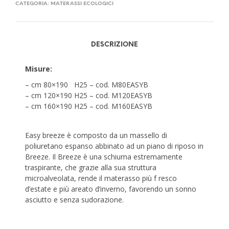
CATEGORIA:
MATERASSI ECOLOGICI
DESCRIZIONE
Misure:
– cm 80×190 H25 – cod. M80EASYB
– cm 120×190 H25 – cod. M120EASYB
– cm 160×190 H25 – cod. M160EASYB
Easy breeze è composto da un massello di
poliuretano espanso abbinato ad un piano di riposo in
Breeze. Il Breeze è una schiuma estremamente
traspirante, che grazie alla sua struttura
microalveolata, rende il materasso più f resco
d’estate e più areato d’inverno, favorendo un sonno
asciutto e senza sudorazione.