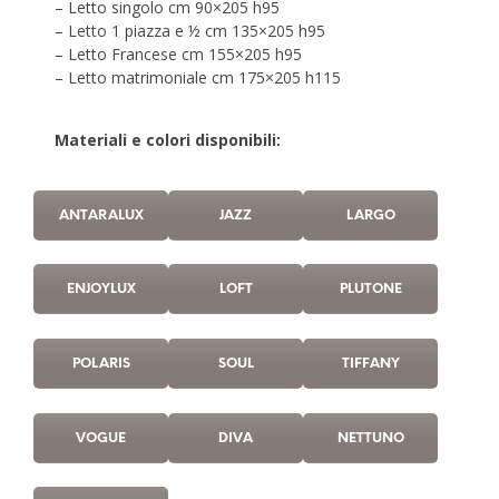
– Letto singolo cm 90×205 h95
– Letto 1 piazza e ½ cm 135×205 h95
– Letto Francese cm 155×205 h95
– Letto matrimoniale cm 175×205 h115
Materiali e colori disponibili:
ANTARALUX
JAZZ
LARGO
ENJOYLUX
LOFT
PLUTONE
POLARIS
SOUL
TIFFANY
VOGUE
DIVA
NETTUNO