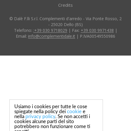
Credits
© Dalè F.lli S.r.l. Complementi d'arredo - Via Ponte Rosso, 2
- 25020 Dello (BS)
Telefono:
:+39 030 9718029
| Fax:
+39 030 9971438
|
Email:
info@complementidale.it
| P.IVA00549550986
Usiamo i cookies per tutte le cose
spiegate nella policy dei
cookie
e
nella
privacy policy
. Se non accetti i
cookies alcune parti del sito
potrebbero non funzionare come ti