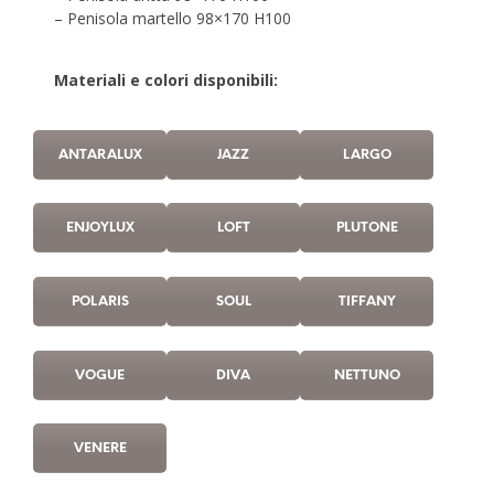
– Penisola martello 98×170 H100
Materiali e colori disponibili:
ANTARALUX
JAZZ
LARGO
ENJOYLUX
LOFT
PLUTONE
POLARIS
SOUL
TIFFANY
VOGUE
DIVA
NETTUNO
VENERE